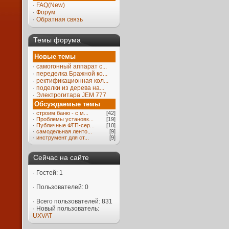
·
FAQ(New)
·
Форум
·
Обратная связь
Темы форума
Новые темы
·
самогонный аппарат с...
·
переделка Бражной ко...
·
ректификационная кол...
·
поделки из дерева на...
·
Электрогитара JEM 777
Обсуждаемые темы
·
строим баню - с м...
[42]
·
Проблемы установк...
[19]
·
Публичные ФТП-сер...
[10]
·
самодельная ленто...
[9]
·
инструмент для ст...
[9]
Сейчас на сайте
·
Гостей: 1
·
Пользователей: 0
·
Всего пользователей: 831
·
Новый пользователь:
UXVAT