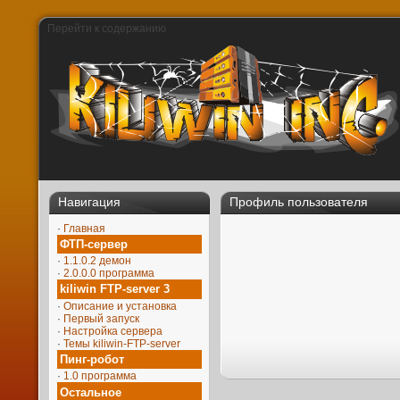
Перейти к содержанию
Навигация
Профиль пользователя
·
Главная
ФТП-сервер
·
1.1.0.2 демон
·
2.0.0.0 программа
kiliwin FTP-server 3
·
Описание и установка
·
Первый запуск
·
Настройка сервера
·
Темы kiliwin-FTP-server
Пинг-робот
·
1.0 программа
Остальное