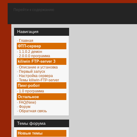
Перейти к содержанию
Навигация
·
Главная
ФТП-сервер
·
1.1.0.2 демон
·
2.0.0.0 программа
kiliwin FTP-server 3
·
Описание и установка
·
Первый запуск
·
Настройка сервера
·
Темы kiliwin-FTP-server
Пинг-робот
·
1.0 программа
Остальное
·
FAQ(New)
·
Форум
·
Обратная связь
Темы форума
Новые темы