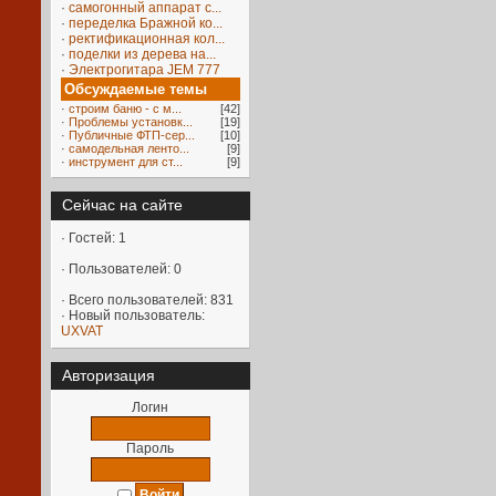
·
самогонный аппарат с...
·
переделка Бражной ко...
·
ректификационная кол...
·
поделки из дерева на...
·
Электрогитара JEM 777
Обсуждаемые темы
·
строим баню - с м...
[42]
·
Проблемы установк...
[19]
·
Публичные ФТП-сер...
[10]
·
самодельная ленто...
[9]
·
инструмент для ст...
[9]
Сейчас на сайте
·
Гостей: 1
·
Пользователей: 0
·
Всего пользователей: 831
·
Новый пользователь:
UXVAT
Авторизация
Логин
Пароль